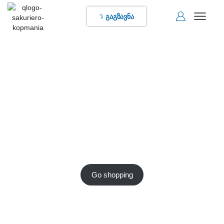
გაგზავნა
Welcome to the store
Write a short welcome message here
Go shopping