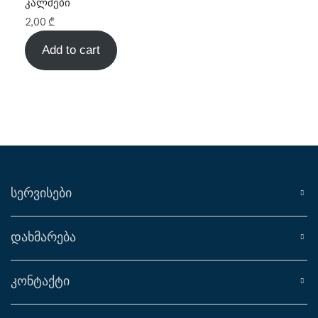
კალმები
2,00
₾
Add to cart
ᲡᲔᲠᲕᲘᲡᲔᲑᲘ
ᲓᲐᲮᲛᲐᲠᲔᲑᲐ
ᲙᲝᲜᲢᲐᲥᲢᲘ