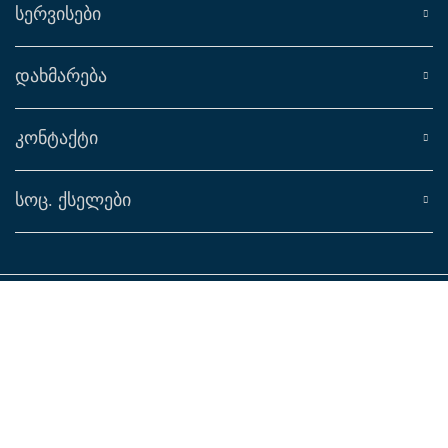
ᲡᲔᲠᲕᲘᲡᲔᲑᲘ
ᲓᲐᲮᲛᲐᲠᲔᲑᲐ
ᲙᲝᲜᲢᲐᲥᲢᲘ
ᲡᲝᲪ. ᲥᲡᲔᲚᲔᲑᲘ