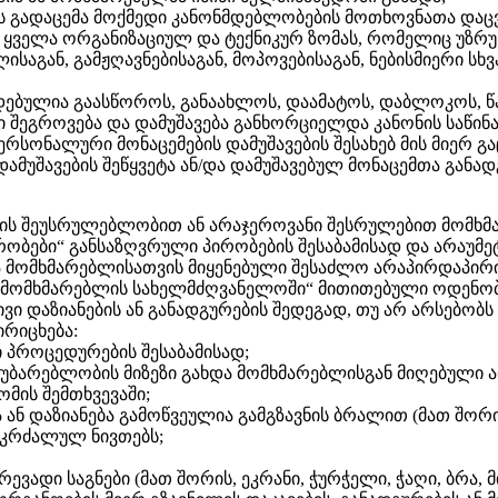
ვის გადაცემა მოქმედი კანონმდებლობების მოთხოვნათა და
ღებს ყველა ორგანიზაციულ და ტექნიკურ ზომას, რომელიც უ
ლისაგან, გამჟღავნებისაგან, მოპოვებისაგან, ნებისმიერი ს
დებულია გაასწოროს, განაახლოს, დაამატოს, დაბლოკოს, წა
თი შეგროვება და დამუშავება განხორციელდა კანონის საწი
პერსონალური მონაცემების დამუშავების შესახებ მის მიერ
ამუშავების შეწყვეტა ან/და დამუშავებულ მონაცემთა განად
ების შეუსრულებლობით ან არაჯეროვანი შესრულებით მომხმ
ირობები“ განსაზღვრული პირობების შესაბამისად და არაუ
ა მომხმარებლისათვის მიყენებული შესაძლო არაპირდაპირი 
ეს „მომხმარებლის სახელმძღვანელოში“ მითითებული ოდენო
ვი დაზიანების ან განადგურების შედეგად, თუ არ არსებობს
ირიცხება:
ი პროცედურების შესაბამისად;
ჩაუბარებლობის მიზეზი გახდა მომხმარებლისგან მიღებული
მის შემთხვევაში;
ბა ან დაზიანება გამოწვეულია გამგზავნის ბრალით (მათ შორ
 აკრძალულ ნივთებს;
ევადი საგნები (მათ შორის, ეკრანი, ჭურჭელი, ჭაღი, ბრა, მ