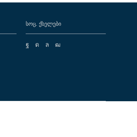
ᲡᲝᲪ. ᲥᲡᲔᲚᲔᲑᲘ
Facebook
Instagram
Whatsapp
Youtube