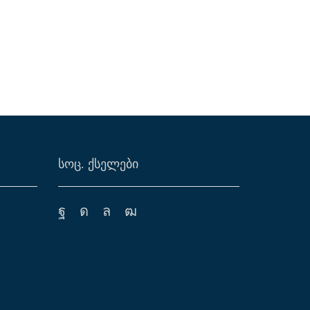
ᲡᲝᲪ. ᲥᲡᲔᲚᲔᲑᲘ